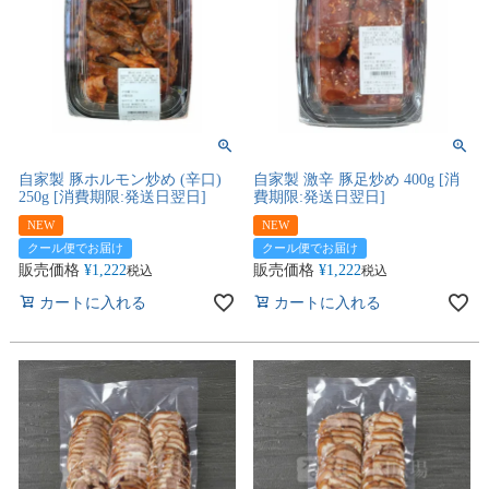
自家製 豚ホルモン炒め (辛口)
自家製 激辛 豚足炒め 400g [消
250g [消費期限:発送日翌日]
費期限:発送日翌日]
NEW
NEW
クール便でお届け
クール便でお届け
販売価格
¥
1,222
販売価格
¥
1,222
税込
税込
カートに入れる
カートに入れる