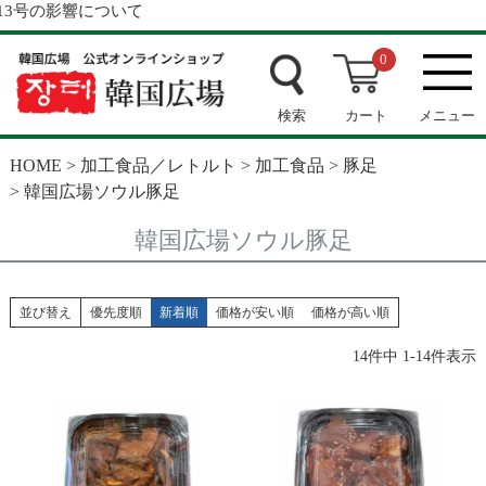
の影響について
0
検索
カート
メニュー
HOME
加工食品／レトルト
加工食品
豚足
韓国広場ソウル豚足
韓国広場ソウル豚足
並び替え
優先度順
新着順
価格が安い順
価格が高い順
14
件中
1
-
14
件表示