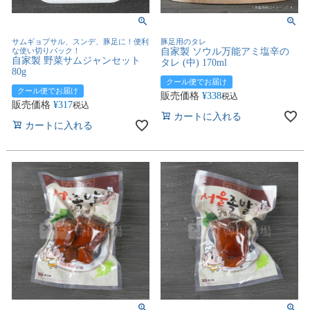
サムギョプサル、スンデ、豚足に！便利
豚足用のタレ
な使い切りパック！
自家製 ソウル万能アミ塩辛の
自家製 野菜サムジャンセット
タレ (中) 170ml
80g
クール便でお届け
クール便でお届け
販売価格
¥
338
税込
販売価格
¥
317
税込
カートに入れる
カートに入れる