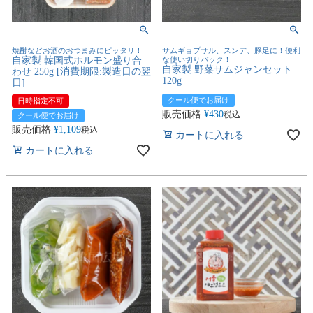
焼酎などお酒のおつまみにピッタリ！
サムギョプサル、スンデ、豚足に！便利
自家製 韓国式ホルモン盛り合
な使い切りパック！
自家製 野菜サムジャンセット
わせ 250g [消費期限:製造日の翌
120g
日]
クール便でお届け
日時指定不可
販売価格
¥
430
税込
クール便でお届け
販売価格
¥
1,109
税込
カートに入れる
カートに入れる