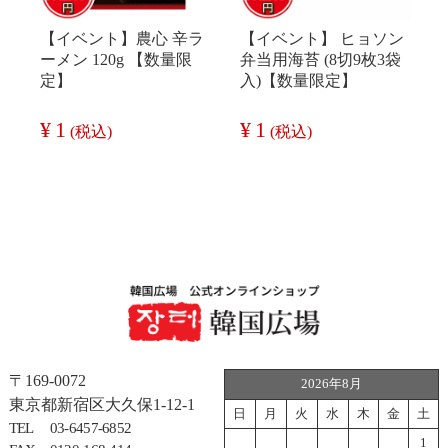
【イベント】農心 辛ラ
【イベント】 ヒョソン
ーメン 120g 【数量限
弁当用海苔 (8切9枚3袋
定】
入)【数量限定】
¥
1
¥
1
(税込)
(税込)
〒169-0072
2026年8月
東京都新宿区大久保1-12-1
日
月
火
水
木
金
土
TEL
03-6457-6852
1