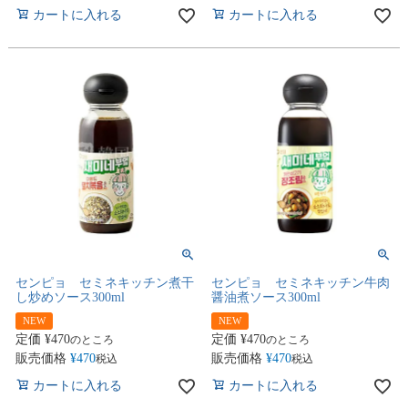
カートに入れる
カートに入れる
センピョ セミネキッチン煮干
センピョ セミネキッチン牛肉
し炒めソース300ml
醤油煮ソース300ml
NEW
NEW
定価
¥
470
定価
¥
470
のところ
のところ
販売価格
¥
470
販売価格
¥
470
税込
税込
カートに入れる
カートに入れる