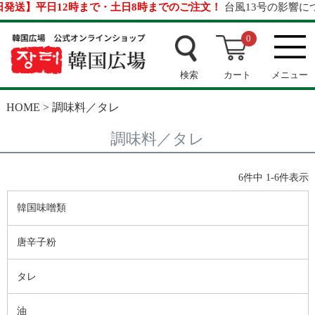
】平日12時まで・土日8時までのご注文！
台風13号の影響について
0
検索
カート
メニュー
HOME
調味料／タレ
調味料／タレ
6
件中
1
-
6
件表示
韓国味噌類
唐辛子粉
タレ
油