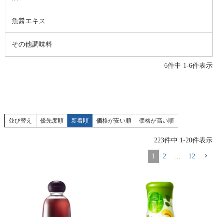
魚醤エキス
その他調味料
6
件中
1
-
6
件表示
並び替え
優先度順
新着順
価格が安い順
価格が高い順
223
件中
1
-
20
件表示
1
2
…
12