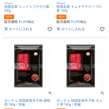
O'Food
O'Food
韓国名家 スンドゥブチゲの素
韓国名家 キムチチゲスープの
580g
素 580g
NEW
NEW
販売価格
¥
1,059
販売価格
¥
1,059
税込
税込
カートに入れる
カートに入れる
ボンチョ 韓国産唐辛子粉 調味
ボンチョ 韓国産唐辛子粉 キム
用 500g / 本椒
チ用 500g / 本椒