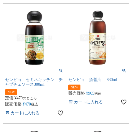
センピョ セミネキッチン チ
センピョ 魚醤油 830ml
ャプチェソース300ml
NEW
NEW
販売価格
¥
965
税込
定価
¥
470
のところ
カートに入れる
販売価格
¥
470
税込
カートに入れる