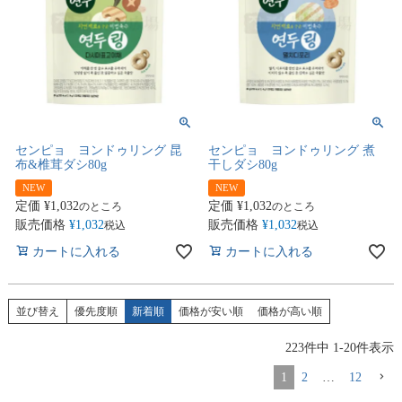
センピョ ヨンドゥリング 昆
センピョ ヨンドゥリング 煮
布&椎茸ダシ80g
干しダシ80g
NEW
NEW
定価
¥
1,032
定価
¥
1,032
のところ
のところ
販売価格
¥
1,032
販売価格
¥
1,032
税込
税込
カートに入れる
カートに入れる
並び替え
優先度順
新着順
価格が安い順
価格が高い順
223
件中
1
-
20
件表示
1
2
…
12