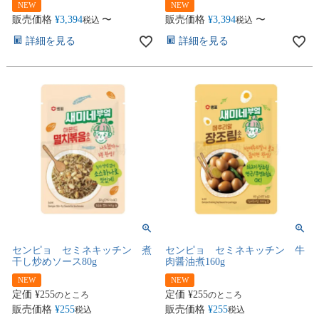
NEW
NEW
販売価格
¥
3,394
〜
販売価格
¥
3,394
〜
税込
税込
詳細を見る
詳細を見る
センピョ セミネキッチン 煮
センピョ セミネキッチン 牛
干し炒めソース80g
肉醤油煮160g
NEW
NEW
定価
¥
255
定価
¥
255
のところ
のところ
販売価格
¥
255
販売価格
¥
255
税込
税込