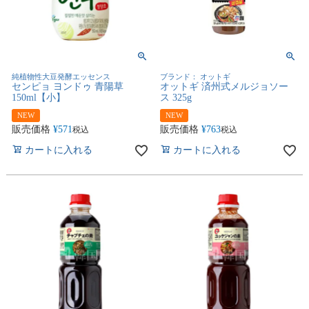
純植物性大豆発酵エッセンス
ブランド： オットギ
センピョ ヨンドゥ 青陽草
オットギ 済州式メルジョソー
150ml【小】
ス 325g
NEW
NEW
販売価格
¥
571
販売価格
¥
763
税込
税込
カートに入れる
カートに入れる