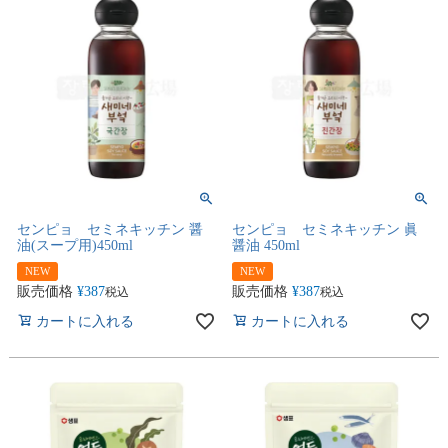
センピョ セミネキッチン 醤
センピョ セミネキッチン 眞
油(スープ用)450ml
醤油 450ml
NEW
NEW
販売価格
¥
387
販売価格
¥
387
税込
税込
カートに入れる
カートに入れる