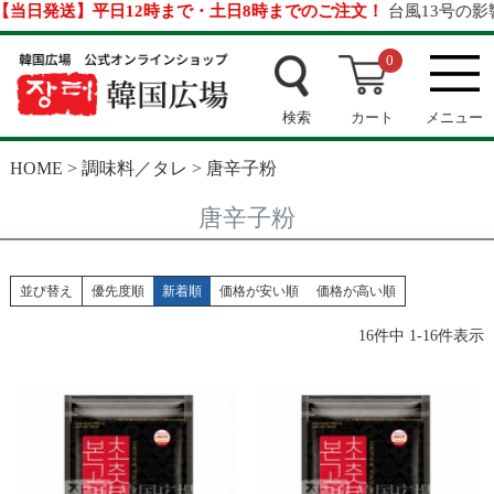
日発送】平日12時まで・土日8時までのご注文！
台風13号の影響に
0
検索
カート
メニュー
HOME
調味料／タレ
唐辛子粉
唐辛子粉
並び替え
優先度順
新着順
価格が安い順
価格が高い順
16
件中
1
-
16
件表示