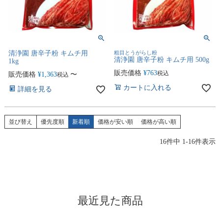
清浄園 唐辛子粉 キムチ用
粗目とうがらし粉
清浄園 唐辛子粉 キムチ用 500g
1kg
販売価格
¥
763
税込
販売価格
¥
1,363
〜
税込
カートに入れる
詳細を見る
並び替え
優先度順
新着順
価格が安い順
価格が高い順
16
件中
1
-
16
件表示
最近見た商品