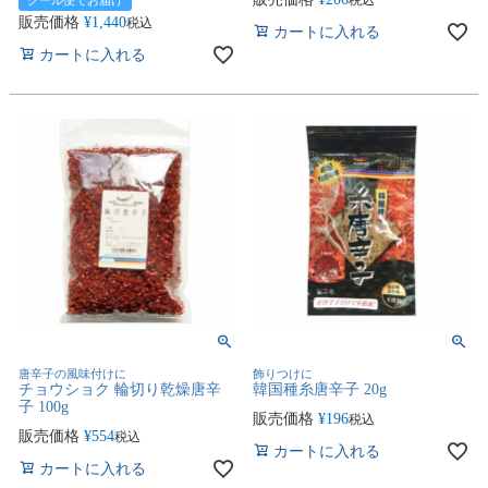
販売価格
¥
1,440
税込
カートに入れる
カートに入れる
唐辛子の風味付けに
飾りつけに
チョウショク 輪切り乾燥唐辛
韓国種糸唐辛子 20g
子 100g
販売価格
¥
196
税込
販売価格
¥
554
税込
カートに入れる
カートに入れる