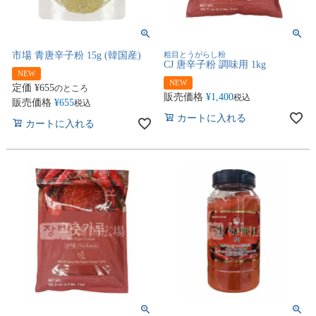
市場 青唐辛子粉 15g (韓国産)
粗目とうがらし粉
CJ 唐辛子粉 調味用 1kg
NEW
NEW
定価
¥
655
のところ
販売価格
¥
1,400
税込
販売価格
¥
655
税込
カートに入れる
カートに入れる