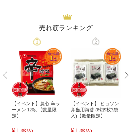
売れ筋ランキング
【イベント】農心 辛ラ
【イベント】 ヒョソン
ーメン 120g 【数量限
弁当用海苔 (8切9枚3袋
定】
入)【数量限定】
¥
1
¥
1
(税込)
(税込)