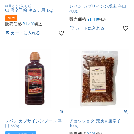
粗目とうがらし粉
レベン カプサイシン粉末 辛口
CJ 唐辛子粉 キムチ用 1kg
400g
NEW
販売価格
¥
1,440
税込
販売価格
¥
1,400
税込
カートに入れる
カートに入れる
レベン カプサイシンソース 辛
チョウショク 荒挽き唐辛子
口 550g
100g
販売価格
¥
206
税込
クール便でお届け