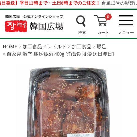
発送】平日12時まで・土日8時までのご注文！
台風13号の影響につ
0
検索
カート
メニュー
HOME
加工食品／レトルト
加工食品
豚足
自家製 激辛 豚足炒め 400g [消費期限:発送日翌日]