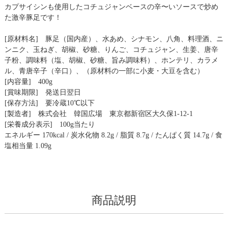
カプサイシンも使用したコチュジャンベースの辛〜いソースで炒め
た激辛豚足です！
[原材料名] 豚足（国内産）、水あめ、シナモン、八角、料理酒、ニ
ンニク、玉ねぎ、胡椒、砂糖、りんご、コチュジャン、生姜、唐辛
子粉、調味料（塩、胡椒、砂糖、旨み調味料）、ホンテリ、カラメ
ル、青唐辛子（辛口）、（原材料の一部に小麦・大豆を含む）
[内容量] 400g
[賞味期限] 発送日翌日
[保存方法] 要冷蔵10℃以下
[製造者] 株式会社 韓国広場 東京都新宿区大久保1-12-1
[栄養成分表示] 100g当たり
エネルギー 170kcal / 炭水化物 8.2g / 脂質 8.7g / たんぱく質 14.7g / 食
塩相当量 1.09g
商品説明