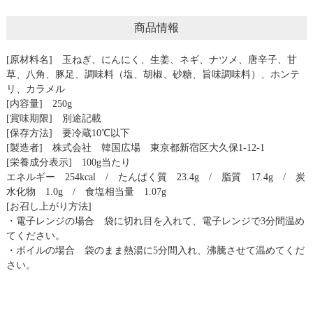
商品情報
[原材料名] 玉ねぎ、にんにく、生姜、ネギ、ナツメ、唐辛子、甘
草、八角、豚足、調味料（塩、胡椒、砂糖、旨味調味料）、ホンテ
リ、カラメル
[内容量] 250g
[賞味期限] 別途記載
[保存方法] 要冷蔵10℃以下
[製造者] 株式会社 韓国広場 東京都新宿区大久保1-12-1
[栄養成分表示] 100g当たり
エネルギー 254kcal / たんぱく質 23.4g / 脂質 17.4g / 炭
水化物 1.0g / 食塩相当量 1.07g
[お召し上がり方法]
・電子レンジの場合 袋に切れ目を入れて、電子レンジで3分間温め
てください。
・ボイルの場合 袋のまま熱湯に5分間入れ、沸騰させて温めてくだ
さい。