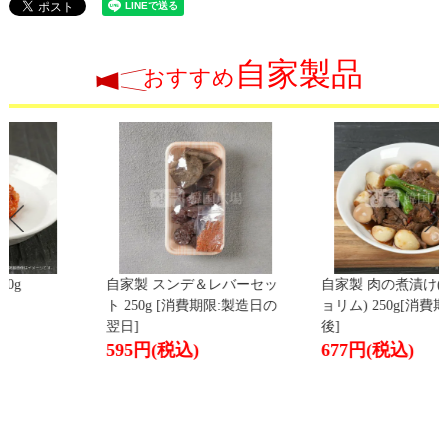
自家製品
おすすめ
自家製 スンデ＆レバーセッ
自家製 肉の煮漬け(ジャンジ
ト 250g [消費期限:製造日の
ョリム) 250g[消費期限:2日
翌日]
後]
595円
(税込)
677円
(税込)