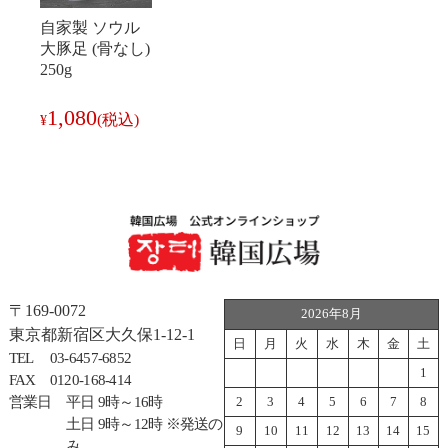
自家製 ソウル
大豚足 (骨なし)
250g
1,080
(税込)
¥
〒169-0072
2026年8月
東京都新宿区大久保1-12-1
日
月
火
水
木
金
土
TEL
03-6457-6852
1
FAX
0120-168-414
営業日
平日 9時～16時
2
3
4
5
6
7
8
土日 9時～12時 ※発送の
9
10
11
12
13
14
15
み