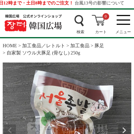
2時まで・土日8時までのご注文！
台風13号の影響について
0
検索
カート
メニュー
HOME
加工食品／レトルト
加工食品
豚足
自家製 ソウル大豚足 (骨なし) 250g