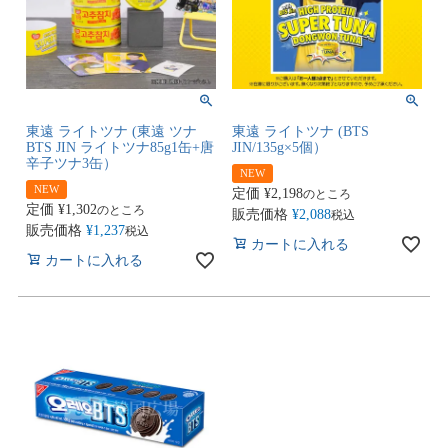
東遠 ライトツナ (東遠 ツナ
東遠 ライトツナ (BTS
BTS JIN ライトツナ85g1缶+唐
JIN/135g×5個）
辛子ツナ3缶）
NEW
NEW
定価
¥
2,198
のところ
定価
¥
1,302
のところ
販売価格
¥
2,088
税込
販売価格
¥
1,237
税込
カートに入れる
カートに入れる