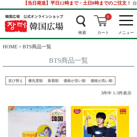
【当日発送】平日12時まで・土日8時までのご注文！
台
0
検索
カート
メニュー
HOME
BTS商品一覧
BTS商品一覧
並び替え
優先度順
新着順
価格が安い順
価格が高い順
3
件中
1
-
3
件表示