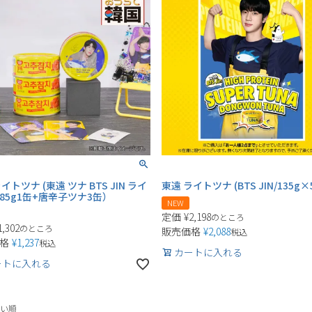
イトツナ (東遠 ツナ BTS JIN ライ
東遠 ライトツナ (BTS JIN/135g
85g1缶+唐辛子ツナ3缶）
NEW
定価
¥
2,198
のところ
1,302
のところ
販売価格
¥
2,088
税込
格
¥
1,237
税込
カートに入れる
ートに入れる
い順