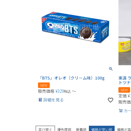
「BTS」オレオ（クリ－ム味）100g
東遠 ラ
トツナ
NEW
NEW
販売価格
¥
329
〜
税込
定価
¥
詳細を見る
販売価
カ
並び替え
優先度順
新着順
価格が安い順
価格が高