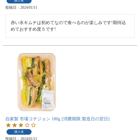
購入者
投稿日
2024/01/11
赤い水キムチは初めてなので食べるのが楽しみです!期待込
めておすすめ度５です!
自家製 市場コチジョン 180g [消費期限:製造日の翌日]
購入者
投稿日
2024/01/11