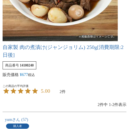
自家製 肉の煮漬け(ジャンジョリム) 250g[消費期限:2
日後]
商品番号
14100240
販売価格
¥
677
税込
5.00
2
2
件中
1
-
2
件表示
yum
57
購入者