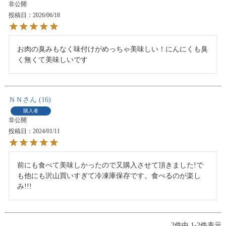
非公開
投稿日
2026/06/18
お肉の臭みもなく味付けがめっちゃ美味しい！にんにくも臭
く無くて美味しいです
ＮＮ
16
購入者
非公開
投稿日
2024/01/11
前にも食べて美味しかったので又購入させて頂きました!で
も他にも沢山買いすぎて冷凍庫保存です。食べるのが楽し
み!!!
2
件中
1
-
2
件表示