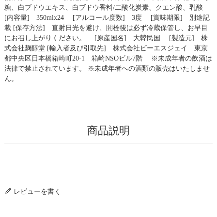
糖、白ブドウエキス、白ブドウ香料/二酸化炭素、クエン酸、乳酸
[内容量] 350mlx24 [アルコール度数] 3度 [賞味期限] 別途記
載 [保存方法] 直射日光を避け、開栓後は必ず冷蔵保管し、お早目
にお召し上がりください。 [原産国名] 大韓民国 [製造元] 株
式会社麹醇堂 [輸入者及び引取先] 株式会社ビーエスジェイ 東京
都中央区日本橋箱崎町20-1 箱崎NSOビル7階 ※未成年者の飲酒は
法律で禁止されています。 ※未成年者への酒類の販売はいたしませ
ん。
商品説明
レビューを書く