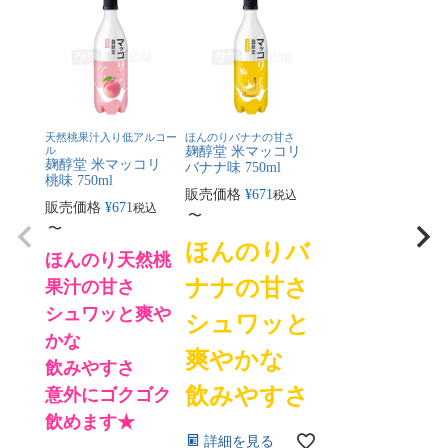
天然桃果汁入り低アルコー
ほんのりバナナの甘さ
ル
麹醇堂 米マッコリ
麹醇堂 米マッコリ
バナナ味 750ml
桃味 750ml
販売価格
¥
671
税込
販売価格
¥
671
税込
〜
〜
ほんのりバ
ほんのり天然桃
ナナの甘さ
果汁の甘さ
シュワッと爽や
シュワッと
かな
爽やかな
飲みやすさ
飲みやすさ
意外にゴクゴク
飲めます★
詳細を見る