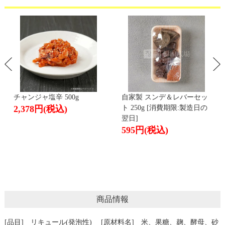
チャンジャ塩辛 500g
自家製 スンデ＆レバーセッ
2,378円
(税込)
ト 250g [消費期限:製造日の
翌日]
595円
(税込)
商品情報
[品目] リキュール(発泡性) [原材料名] 米、果糖、麹、酵母、砂