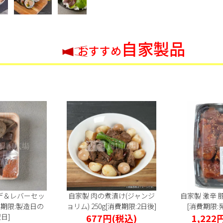
自家製品
おすすめ
デ＆レバーセッ
自家製 肉の煮漬け(ジャンジ
自家製 激辛 豚
消費期限:製造日の
ョリム) 250g[消費期限:2日後]
[消費期限:
日]
677円
(税込)
1,222