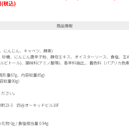
円
(税込)
商品情報
、にんじん、キャベツ、酵素)
、砂糖、にんじん唐辛子粉、酵母エキス、オイスターソース、食塩、玉
ルビトール)、調味料(アミノ酸等)、香辛料抽出,、着色料（パプリカ
固形量67g、内容総量85g)
容総量90g）
ください。
23-3 四谷オーキッドビル10F
水化物 0g / 食塩相当量 0.94g