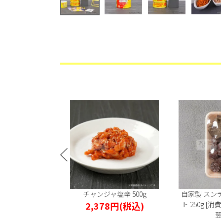
ル小豚足 280g
チャンジャ塩辛 500g
自家製 スン
円
(税込)
2,378円
(税込)
ト 250g [
翌