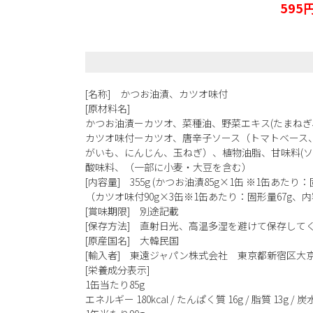
595
[名称] かつお油漬、カツオ味付
[原材料名]
かつお油漬ーカツオ、菜種油、野菜エキス(たまねぎ
カツオ味付ーカツオ、唐辛子ソース（トマトベース
がいも、にんじん、玉ねぎ）、植物油脂、甘味料(ソ
酸味料、（一部に小麦・大豆を含む）
[内容量] 355g (かつお油漬85g×1缶 ※1缶あたり：
（カツオ味付90g×3缶※1缶あたり：固形量67g、内
[賞味期限] 別途記載
[保存方法] 直射日光、高温多湿を避けて保存して
[原産国名] 大韓民国
[輸入者] 東遠ジャパン株式会社 東京都新宿区大京町
[栄養成分表示]
1缶当たり85g
エネルギー 180kcal / たんぱく質 16g / 脂質 13g / 炭