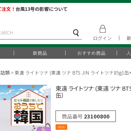
ご注文！
台風13号の影響について
ログイン
新商品
おすすめ商品
人
缶詰類
東遠 ライトツナ (東遠 ツナ BTS JIN ライトツナ85g
東遠 ライトツナ (東遠 ツナ BT
缶）
商品番号
23100800
NEW