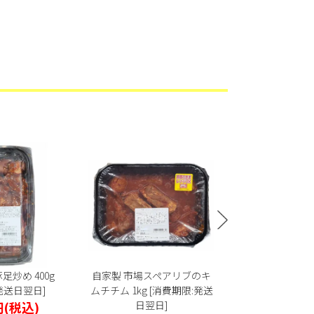
足炒め 400g
自家製 市場スペアリブのキ
自家製 韓国式
発送日翌日]
ムチチム 1kg [消費期限:発送
合わせ 250g 
円
(税込)
日翌日]
日の翌