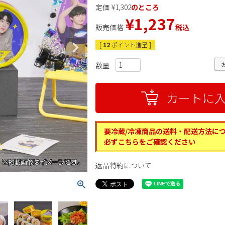
定価
¥
1,302
のところ
¥
1,237
販売価格
税込
[
12
ポイント進呈 ]
カートに
要冷蔵/冷凍商品の送料・配送方法に
必ずこちらをご確認ください
返品特約について