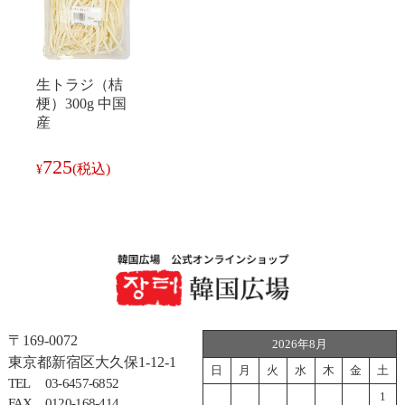
生トラジ（桔
梗）300g 中国
産
725
(税込)
¥
〒169-0072
2026年8月
東京都新宿区大久保1-12-1
日
月
火
水
木
金
土
TEL
03-6457-6852
1
FAX
0120-168-414