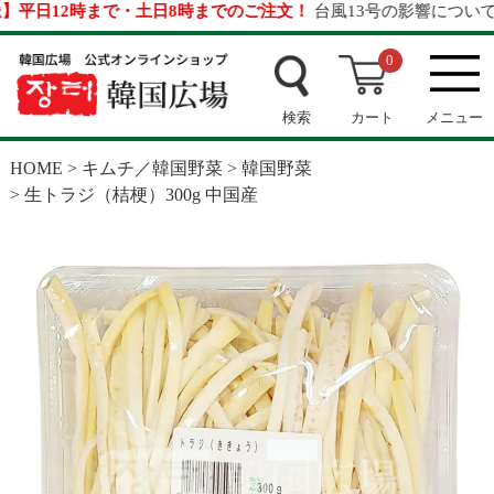
平日12時まで・土日8時までのご注文！
台風13号の影響について
0
検索
カート
メニュー
HOME
キムチ／韓国野菜
韓国野菜
生トラジ（桔梗）300g 中国産