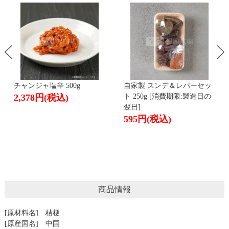
自家製 スンデ＆レバーセッ
自家製 肉の煮漬け(ジャンジ
ト 250g [消費期限:製造日の
ョリム) 250g[消費期限:2日
翌日]
後]
595円
(税込)
677円
(税込)
商品情報
[原材料名] 桔梗
[原産国名] 中国