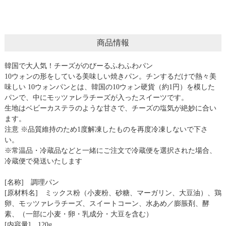
商品情報
韓国で大人気！チーズがのびーるふわふわパン
10ウォンの形をしている美味しい焼きパン。チンするだけで熱々美
味しい 10ウォンパンとは、韓国の10ウォン硬貨（約1円）を模した
パンで、中にモッツァレラチーズが入ったスイーツです。
生地はベビーカステラのような甘さで、チーズの塩気が絶妙に合い
ます。
注意 ※品質維持のため1度解凍したものを再度冷凍しないで下さ
い。
※常温品・冷蔵品などと一緒にご注文で冷蔵便を選択された場合、
冷蔵便で発送いたします
[名称] 調理パン
[原材料名] ミックス粉（小麦粉、砂糖、マーガリン、大豆油）、鶏
卵、モッツァレラチーズ、スイートコーン、水あめ／膨脹剤、酵
素、（一部に小麦・卵・乳成分・大豆を含む）
[内容量] 120g