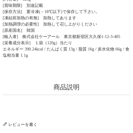
[賞味期限] 別途記載
[保存方法] 要冷凍(－18℃以下)で保存して下さい。
[凍結前加熱の有無] 加熱してあります
[加熱調理の必要性] 加熱して召し上がりください
[原産国名] 韓国
[輸入者] 株式会社ケーアール 東京都新宿区大久保1‐12‐3‐405
[栄養成分表示] １袋（120g）当たり
エネルギー 390.24kcal / たんぱく質 13g / 脂質 16g / 炭水化物 66g / 食
塩相当量 1.1g
商品説明
レビューを書く