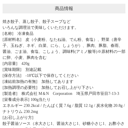
商品情報
焼き餃子、蒸し餃子、餃子スープなど
いろんな調理法で美味しくいただけます。
[名称] 冷凍食品
[原材料名] 皮（小麦粉、なたね油、でん粉、食塩）、野菜（唐辛
子、玉ねぎ、ネギ、白菜、にら、しょうが）、豚肉、豚脂、春雨、
醤油、ごま油、食塩、こしょう、調味料(アミノ酸等)※原材料の一部
に卵、小麦、豚肉を含む
[内容量] 420g
[賞味期限] 別途記載
[保存方法] -18℃以下で保存してください
[凍結前加熱の有無] 加熱してあります
[加熱調理の必要性] 加熱してお召し上がり下さい
[製造者] 株式会社 M＆N Corporation 埼玉県戸田市笹目7-13-3
[栄養成分表示] 100g当たり
エネルギー 230.2kcal / たんぱく質 7.6g / 脂質 12.1g / 炭水化物 20.8g /
ナトリウム 230.2mg
[お召し上がり方]
餃子醤油ソース（水大さじ1、醤油大さじ1、砂糖小さじ1、お酢小さ