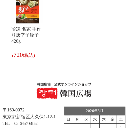
冷凍 名家 手作
り唐辛子餃子
420g
720
(税込)
¥
〒169-0072
2026年8月
東京都新宿区大久保1-12-1
日
月
火
水
木
金
土
TEL
03-6457-6852
1