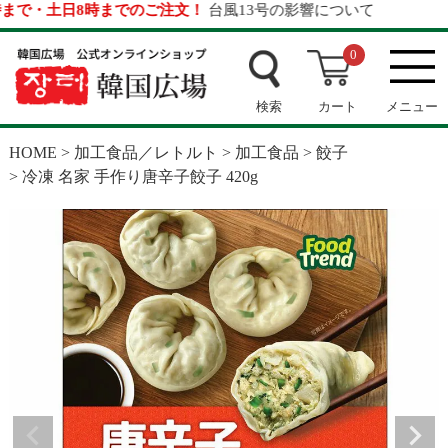
まで・土日8時までのご注文！
台風13号の影響について
0
検索
カート
メニュー
HOME
加工食品／レトルト
加工食品
餃子
冷凍 名家 手作り唐辛子餃子 420g