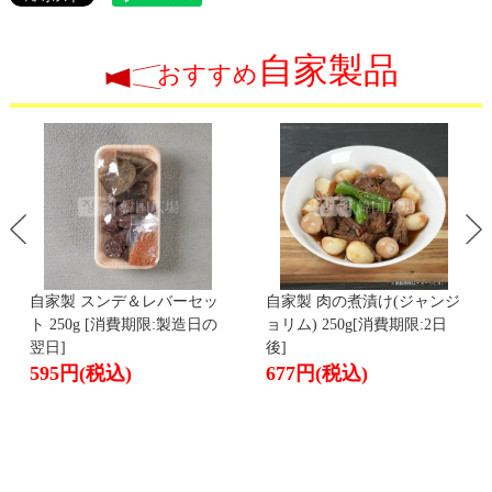
自家製品
おすすめ
自家製 スンデ＆レバーセッ
自家製 肉の煮漬け(ジャンジ
ト 250g [消費期限:製造日の
ョリム) 250g[消費期限:2日
翌日]
後]
595円
(税込)
677円
(税込)