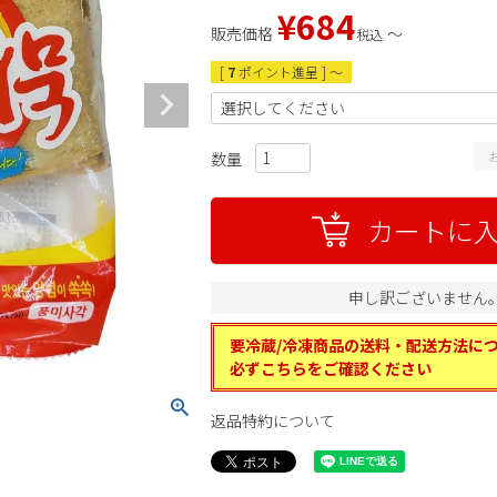
¥
684
販売価格
〜
税込
[
7
ポイント進呈 ]
〜
カートに
申し訳ございません
要冷蔵/冷凍商品の送料・配送方法に
必ずこちらをご確認ください
返品特約について