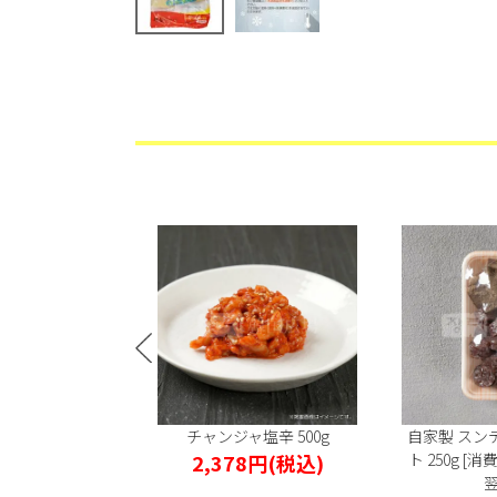
ル小豚足 280g
チャンジャ塩辛 500g
自家製 スン
円
(税込)
2,378円
(税込)
ト 250g [
翌