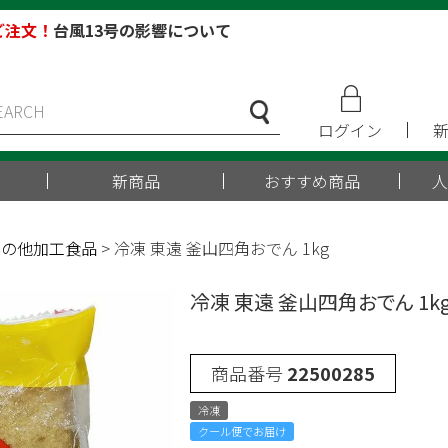
ご注文！
台風13号の影響について
ログイン
新商品
おすすめ商品
人
その他加工食品
冷凍 東遠 釜山四角おでん 1kg
冷凍 東遠 釜山四角おでん 1k
商品番号
22500285
冷凍
クール便でお届け