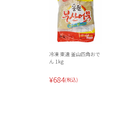
冷凍 東遠 釜山四角おで
ん 1kg
¥
684
(税込)