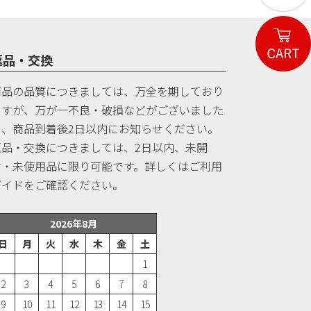
返品・交換
商品の品質につきましては、万全を期しており
ますが、万が一不良・破損などがございました
ら、商品到着後2日以内にお知らせください。
返品・交換につきましては、2日以内、未開
封・未使用品に限り可能です。詳しくはご利用
ガイドをご確認ください。
2026年8月
日
月
火
水
木
金
土
1
2
3
4
5
6
7
8
9
10
11
12
13
14
15