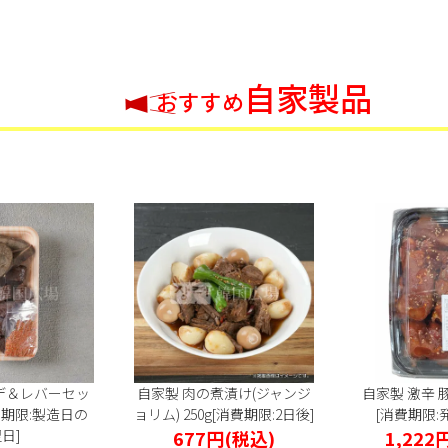
自家製品
おすすめ
デ＆レバーセッ
自家製 肉の煮漬け(ジャンジ
自家製 激辛 豚
消費期限:製造日の
ョリム) 250g[消費期限:2日後]
[消費期限:
日]
677円
(税込)
1,222