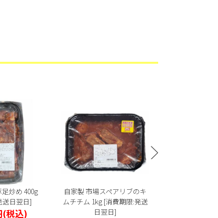
足炒め 400g
自家製 市場スペアリブのキ
自家製 韓国式
発送日翌日]
ムチチム 1kg [消費期限:発送
合わせ 250g 
円
(税込)
日翌日]
日の翌