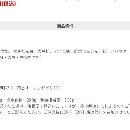
円
(税込)
商品情報
、食塩、大豆たん白、大豆粉、ぶどう糖、乾燥にんじん、ビーフパウダー
成分・大豆・牛肉を含む）
23-3 四谷オーキッドビル10F
7g 炭水化物：28.0g 食塩相当量：1.93g
択された場合、冷蔵便で発送いたしますが、多少解凍してしまうのでご
で」とご記入ください。ご注文後に送料（送料+冷凍代）を追加させて