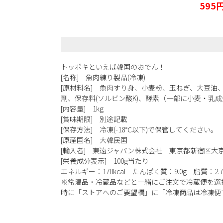
595
トッポキといえば韓国のおでん！
[名称] 魚肉練り製品(冷凍)
[原材料名] 魚肉すり身、小麦粉、玉ねぎ、大豆油
剤、保存料(ソルビン酸K)、酵素（一部に小麦・乳
[内容量] 1kg
[賞味期限] 別途記載
[保存方法] 冷凍(-18℃以下)で保管してください。
[原産国名] 大韓民国
[輸入者] 東遠ジャパン株式会社 東京都新宿区大京町
[栄養成分表示] 100g当たり
エネルギー：170kcal たんぱく質：9.0g 脂質：2.
※常温品・冷蔵品などと一緒にご注文で冷蔵便を選
時に「ストアへのご要望欄」に「冷凍商品は冷凍便