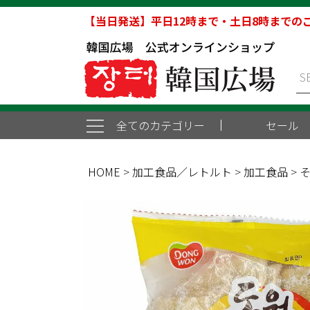
【当日発送】平日12時まで・土日8時までの
全てのカテゴリー
セール
HOME
加工食品／レトルト
加工食品