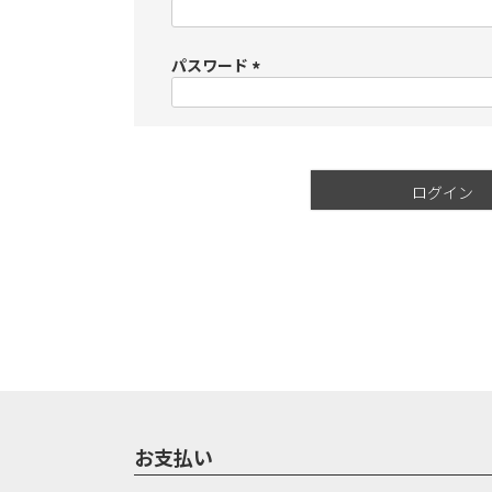
(
必
須
パスワード
)
(
必
須
)
ログイン
お支払い